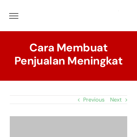
Skip
to
content
Cara Membuat
Penjualan Meningkat
Previous
Next