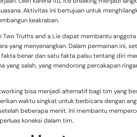
kerjaan. Oleh karena itu, ice breaking menjadi lang
asana. Aktivitas ini bertujuan untuk menghilang
embangun keakraban.
n Two Truths and a Lie dapat membantu anggota 
ra yang menyenangkan. Dalam permainan ini, set
kta benar dan satu fakta palsu tentang diri mer
a yang salah, yang mendorong percakapan ringa
etworking bisa menjadi alternatif bagi tim yang b
berikan waktu singkat untuk berbicara dengan anggo
setelah beberapa menit. Ini membantu memperce
rluas koneksi dalam tim.