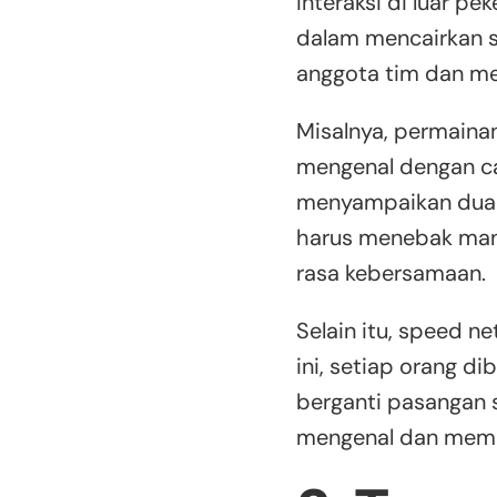
interaksi di luar pe
dalam mencairkan su
anggota tim dan m
Misalnya, permaina
mengenal dengan ca
menyampaikan dua fa
harus menebak man
rasa kebersamaan.
Selain itu, speed n
ini, setiap orang di
berganti pasangan 
mengenal dan mempe