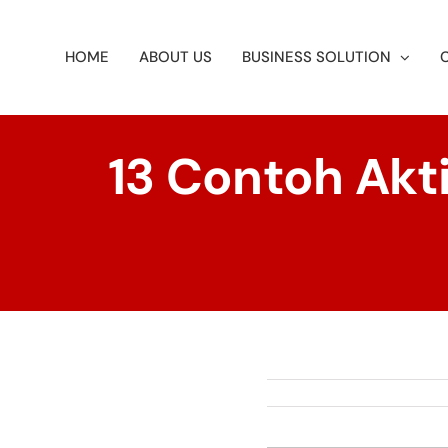
Skip
to
HOME
ABOUT US
BUSINESS SOLUTION
content
13 Contoh Akti