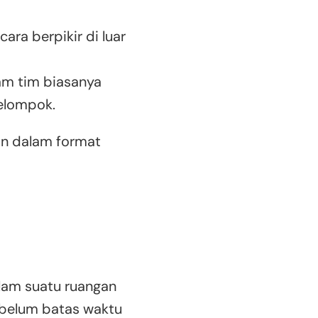
ara berpikir di luar
am tim biasanya
elompok.
kan dalam format
lam suatu ruangan
ebelum batas waktu