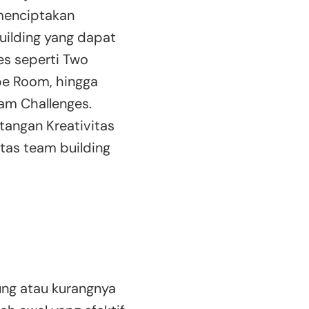
menciptakan
building yang dapat
s seperti Two
ape Room, hingga
eam Challenges.
ntangan Kreativitas
itas team building
ung atau kurangnya