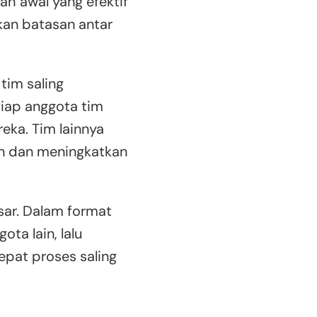
kah awal yang efektif
kan batasan antar
tim saling
iap anggota tim
eka. Tim lainnya
n dan meningkatkan
esar. Dalam format
ta lain, lalu
pat proses saling