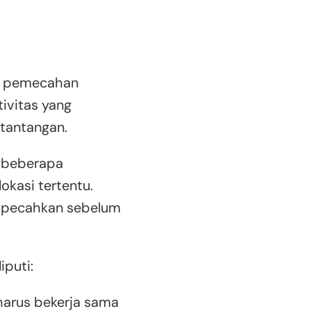
an pemecahan
ivitas yang
 tantangan.
i beberapa
kasi tertentu.
dipecahkan sebelum
puti:
 harus bekerja sama