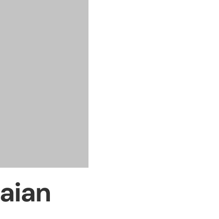
paian