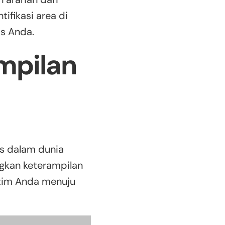
fikasi area di
is Anda.
mpilan
s dalam dunia
an keterampilan
tim Anda menuju