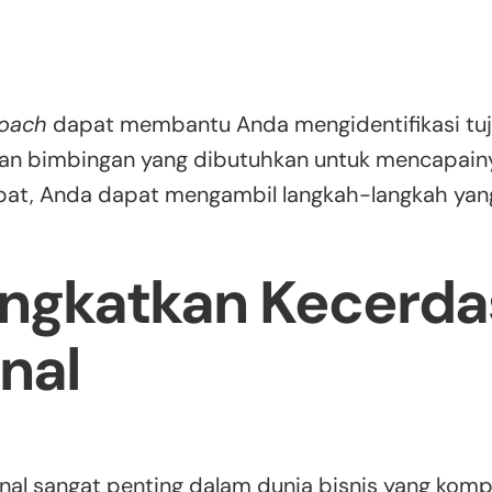
coach
dapat membantu Anda mengidentifikasi tuj
an bimbingan yang dibutuhkan untuk mencapainy
pat, Anda dapat mengambil langkah-langkah yang
ingkatkan Kecerd
nal
al sangat penting dalam dunia bisnis yang kompe