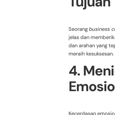
Tujuan
Seorang
business 
jelas dan memberik
dan arahan yang te
meraih kesuksesan.
4. Men
Emosio
Kecerdasan emosion