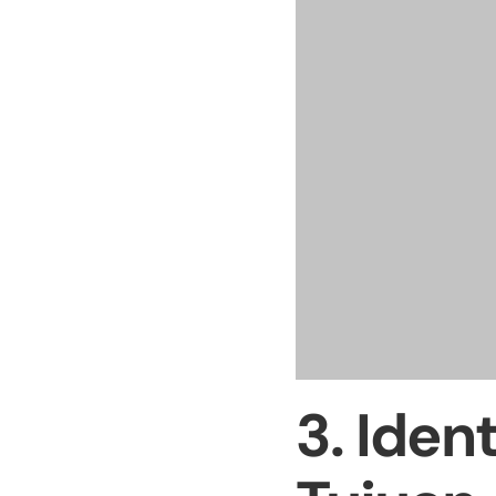
3. Iden