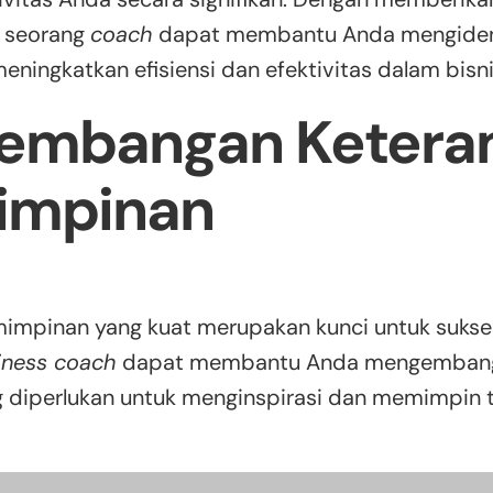
, seorang
coach
dapat membantu Anda mengidenti
ningkatkan efisiensi dan efektivitas dalam bisn
gembangan Ketera
impinan
impinan yang kuat merupakan kunci untuk sukse
iness coach
dapat membantu Anda mengembangk
 diperlukan untuk menginspirasi dan memimpin 