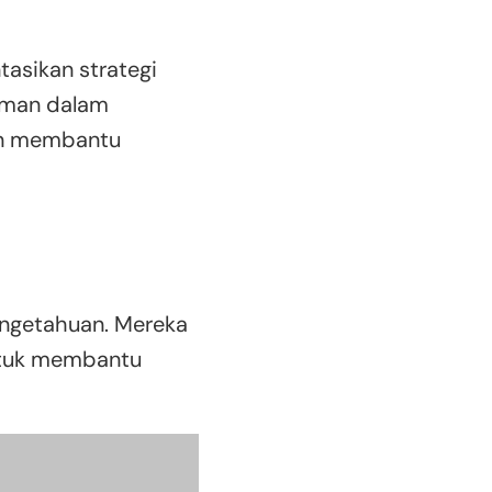
asikan strategi
laman dalam
an membantu
engetahuan. Mereka
untuk membantu