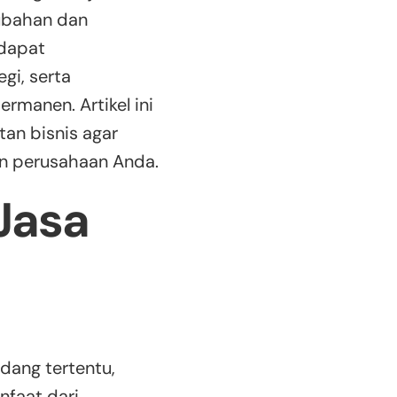
ubahan dan
 dapat
gi, serta
rmanen. Artikel ini
an bisnis agar
n perusahaan Anda.
Jasa
idang tertentu,
faat dari