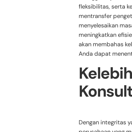
fleksibilitas, ser
mentransfer penget
menyelesaikan masa
meningkatkan efisie
akan membahas kele
Anda dapat menentu
Kelebi
Konsult
Dengan integritas ya
perusahaan yang m