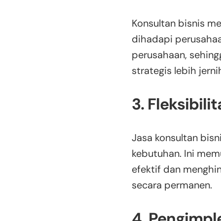
Konsultan bisnis m
dihadapi perusahaan
perusahaan, sehing
strategis lebih jerni
3. Fleksibili
Jasa konsultan bisn
kebutuhan. Ini mem
efektif dan menghi
secara permanen.
4. Pengimp