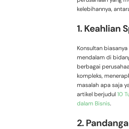
kelebihannya, antara
1. Keahlian S
Konsultan biasanya
mendalam di bidang
berbagai perusahaa
kompleks, menerapk
masalah apa saja y
artikel berjudul
10 T
dalam Bisnis
.
2. Pandanga